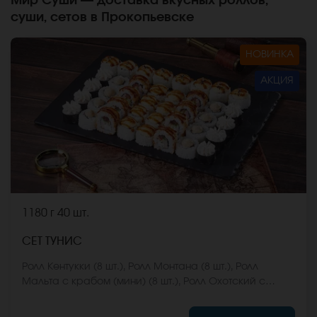
Мир Суши — доставка вкусных роллов,
суши, сетов в Прокопьевске
НОВИНКА
АКЦИЯ
1180 г
40 шт.
СЕТ ТУНИС
Ролл Кентукки (8 шт.), Ролл Монтана (8 шт.), Ролл
Мальта с крабом (мини) (8 шт.), Ролл Охотский с
креветкой (8 шт.), Ролл Египетская курица (8 шт.) *Не
забудьте заказать имбирь, васаби и соевый соус.