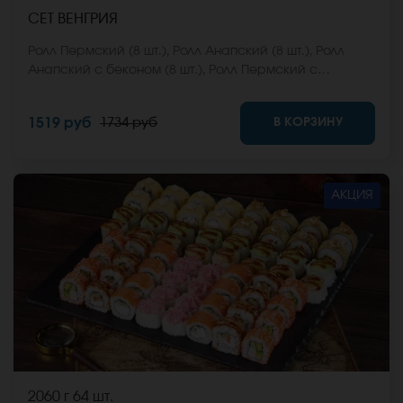
СЕТ ВЕНГРИЯ
Ролл Пермский (8 шт.), Ролл Анапский (8 шт.), Ролл
Анапский с беконом (8 шт.), Ролл Пермский с
беконом (8 шт.), Ролл Калифорнийский фреш (8 шт.),
Ролл Ижевский (8 шт.). *Не забудьте заказать имбирь,
В КОРЗИНУ
1519 руб
1734 руб
васаби и соевый соус. Они не входят в стоимость
заказа. *Внешний вид блюда может отличаться от
фото на сайте.
АКЦИЯ
2060 г
64 шт.