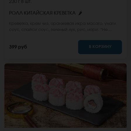
230 г
8 шт.
🌶
РОЛЛ КИТАЙСКАЯ КРЕВЕТКА
Креветка, крем чиз, оранжевая икра масаго, унаги
соус, спайси соус, зеленый лук, рис, нори. *Не
забудьте заказать имбирь, васаби и соевый соус.
Они не входят в стоимость заказа. *Внешний вид
В КОРЗИНУ
399 руб
блюда может отличаться от фото на сайте.