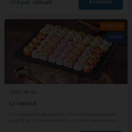
В КОРЗИНУ
1219 руб
1275 руб
Они не входят в стоимость заказа. *Внешний вид
блюда может отличаться от фото на сайте.
НОВИНКА
АКЦИЯ
1550 г
48 шт.
СЕТ МИНСК
Ролл Кракатау фреш (8 шт.), Ролл Калифорнийский
краб (8 шт.), Ролл Кентукки (8 шт.), Ролл Мексиканская
цыпа (8 шт.), Ролл Египетская курица (8 шт.), Ролл