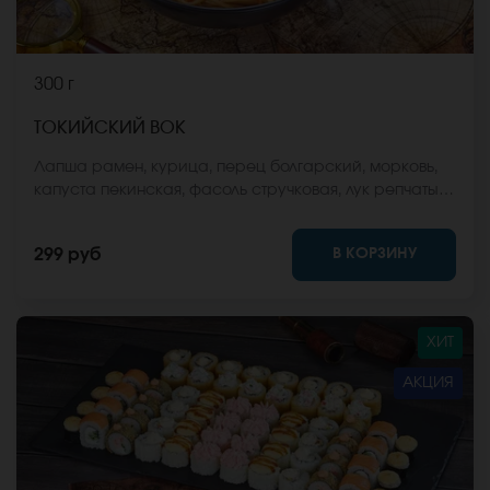
300 г
ТОКИЙСКИЙ ВОК
Лапша рамен, курица, перец болгарский, морковь,
капуста пекинская, фасоль стручковая, лук репчатый,
соус вок, кунжут. *Внешний вид блюда может
отличаться от фото на сайте.
В КОРЗИНУ
299 руб
ХИТ
АКЦИЯ