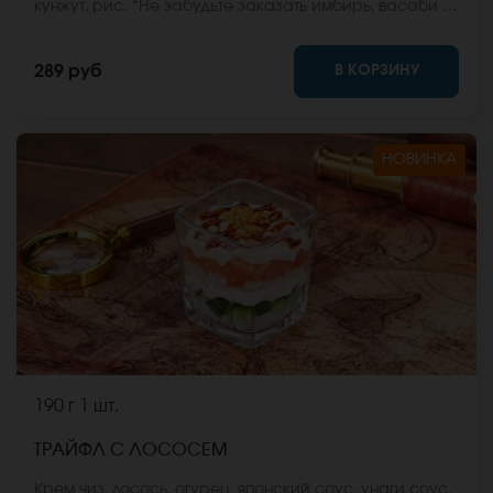
кунжут, рис. *Не забудьте заказать имбирь, васаби и
соевый соус. Они не входят в стоимость заказа.
*Внешний вид блюда может отличаться от фото на
В КОРЗИНУ
289 руб
сайте.
НОВИНКА
190 г
1 шт.
ТРАЙФЛ С ЛОСОСЕМ
Крем чиз, лосось, огурец, японский соус, унаги соус,