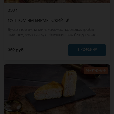
350 г
🌶
СУП ТОМ ЯМ БИРМЕНСКИЙ
Бульон том ям, мидии, кальмар, креветки, грибы
шиитаке, зеленый лук. *Внешний вид блюда может
отличаться от фото на сайте.
В КОРЗИНУ
359 руб
темпурные