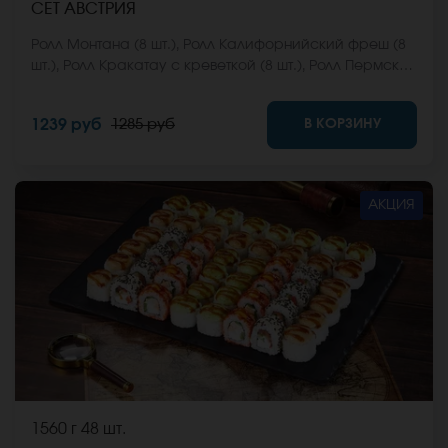
СЕТ АВСТРИЯ
Ролл Монтана (8 шт.), Ролл Калифорнийский фреш (8
шт.), Ролл Кракатау с креветкой (8 шт.), Ролл Пермский
(8 шт.), Ролл Анапский (8 шт.). *Не забудьте заказать
имбирь, васаби и соевый соус. Они не входят в
В КОРЗИНУ
1239 руб
1285 руб
стоимость заказа. *Внешний вид блюда может
отличаться от фото на сайте.
АКЦИЯ
1560 г
48 шт.