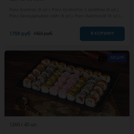
Ролл Бангкок (8 шт.), Ролл Кракатау с крабом (8 шт.),
Ролл Филадельфия лайт (8 шт.), Ролл Анапский (8 шт.),
Ролл Анапский с беконом (8 шт.), Ролл Кентукки хот (8
шт.), Ролл Макарена (8 шт.). *Не забудьте заказать
В КОРЗИНУ
1759 руб
1923 руб
имбирь, васаби и соевый соус. Они не входят в
стоимость заказа. *Внешний вид блюда может
отличаться от фото на сайте.
АКЦИЯ
1260 г
40 шт.