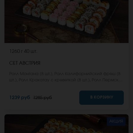
1260 г
40 шт.
СЕТ АВСТРИЯ
Ролл Монтана (8 шт.), Ролл Калифорнийский фреш (8
шт.), Ролл Кракатау с креветкой (8 шт.), Ролл Пермский
(8 шт.), Ролл Анапский (8 шт.). *Не забудьте заказать
имбирь, васаби и соевый соус. Они не входят в
В КОРЗИНУ
1239 руб
1285 руб
стоимость заказа. *Внешний вид блюда может
отличаться от фото на сайте.
АКЦИЯ