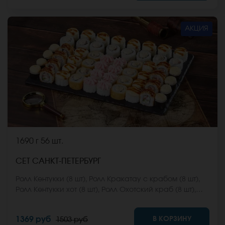
*Внешний вид блюда может отличаться от фото на
сайте.
АКЦИЯ
1690 г
56 шт.
СЕТ САНКТ-ПЕТЕРБУРГ
Ролл Кентукки (8 шт), Ролл Кракатау с крабом (8 шт),
Ролл Кентукки хот (8 шт), Ролл Охотский краб (8 шт),
Ролл Египетская курица (8 шт), Ролл Мальта с сыром
(8 шт), Ролл Монтана (8 шт) *Не забудьте заказать
В КОРЗИНУ
1369 руб
1503 руб
имбирь, васаби и соевый соус. Они не входят в