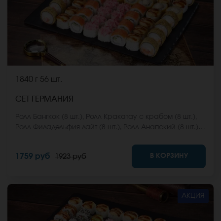
1840 г
56 шт.
СЕТ ГЕРМАНИЯ
Ролл Бангкок (8 шт.), Ролл Кракатау с крабом (8 шт.),
Ролл Филадельфия лайт (8 шт.), Ролл Анапский (8 шт.),
Ролл Анапский с беконом (8 шт.), Ролл Кентукки хот (8
шт.), Ролл Макарена (8 шт.). *Не забудьте заказать
В КОРЗИНУ
1759 руб
1923 руб
имбирь, васаби и соевый соус. Они не входят в
стоимость заказа. *Внешний вид блюда может
отличаться от фото на сайте.
АКЦИЯ