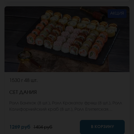
АКЦИЯ
1530 г
48 шт.
СЕТ ДАНИЯ
Ролл Бангкок (8 шт.), Ролл Кракатау фреш (8 шт.), Ролл
Калифорнийский краб (8 шт.), Ролл Египетская
курица (8 шт.), Ролл Кентукки хот (8 шт.), Ролл Монтана
(8 шт.) *Не забудьте заказать имбирь, васаби и
В КОРЗИНУ
1269 руб
1404 руб
соевый соус. Они не входят в стоимость заказа.