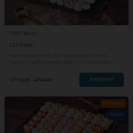
1180 г
40 шт.
СЕТ ТУНИС
Ролл Кентукки (8 шт.), Ролл Монтана (8 шт.), Ролл
Мальта с крабом (мини) (8 шт.), Ролл Охотский с
креветкой (8 шт.), Ролл Египетская курица (8 шт.) *Не
забудьте заказать имбирь, васаби и соевый соус.
В КОРЗИНУ
1219 руб
1275 руб
Они не входят в стоимость заказа. *Внешний вид
блюда может отличаться от фото на сайте.
НОВИНКА
АКЦИЯ