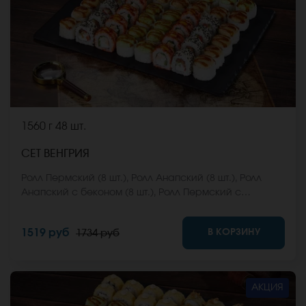
1560 г
48 шт.
СЕТ ВЕНГРИЯ
Ролл Пермский (8 шт.), Ролл Анапский (8 шт.), Ролл
Анапский с беконом (8 шт.), Ролл Пермский с
беконом (8 шт.), Ролл Калифорнийский фреш (8 шт.),
Ролл Ижевский (8 шт.). *Не забудьте заказать имбирь,
В КОРЗИНУ
1519 руб
1734 руб
васаби и соевый соус. Они не входят в стоимость
заказа. *Внешний вид блюда может отличаться от
фото на сайте.
АКЦИЯ