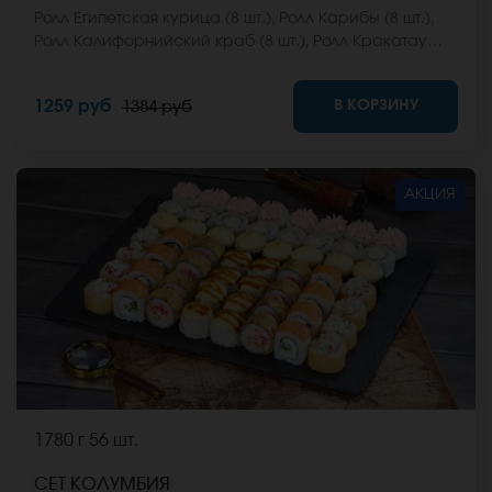
Ролл Египетская курица (8 шт.), Ролл Карибы (8 шт.),
Ролл Калифорнийский краб (8 шт.), Ролл Кракатау
фреш (8 шт.), Ролл Мальта с сыром (8 шт.), Ролл
Мальта микс (8 шт.) *Не забудьте заказать имбирь,
В КОРЗИНУ
1259 руб
1384 руб
васаби и соевый соус. Они не входят в стоимость
заказа. *Внешний вид блюда может отличаться от
фото на сайте.
АКЦИЯ
1780 г
56 шт.
СЕТ КОЛУМБИЯ