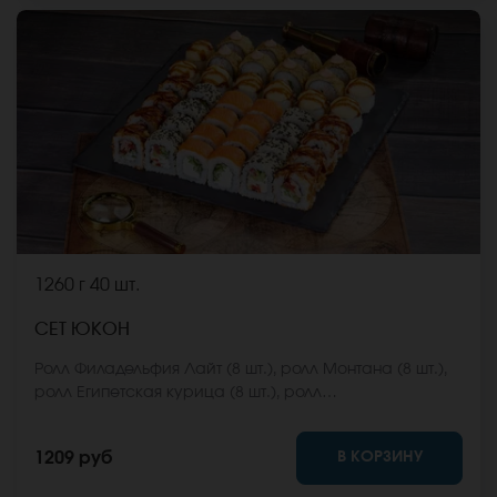
1260 г
40 шт.
СЕТ ЮКОН
Ролл Филадельфия Лайт (8 шт.), ролл Монтана (8 шт.),
ролл Египетская курица (8 шт.), ролл
Калифорнийский фреш (8 шт.), ролл Карибы (8 шт.)
*Не забудьте заказать имбирь, васаби и соевый
В КОРЗИНУ
1209 руб
соус. Они не входят в стоимость заказа. *Внешний
вид блюда может отличаться от фото на сайте.