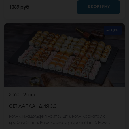
имбирь, васаби и соевый соус. Они не входят в
В КОРЗИНУ
1089 руб
стоимость заказа. *Внешний вид блюда может
отличаться от фото на сайте.
АКЦИЯ
3060 г
96 шт.
СЕТ ЛАПЛАНДИЯ 3.0
Ролл Филадельфия лайт (8 шт.), Ролл Кракатау с
крабом (8 шт.), Ролл Кракатау фреш (8 шт.), Ролл
Калифорнийский фреш (8 шт.), Ролл Калифорнийская