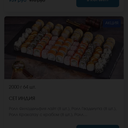
959 руб
976 руб
входят в стоимость заказа. *Внешний вид блюда
может отличаться от фото на сайте.
АКЦИЯ
2000 г
64 шт.
СЕТ ИНДИЯ
Ролл Филадельфия лайт (8 шт.), Ролл Гваделупа (8 шт.),
Ролл Кракатау с крабом (8 шт.), Ролл
Калифорнийская классика (8 шт.), Ролл Эрта Але (8
шт.), Ролл Калифорния хот (8 шт.), Ролл Охотский краб