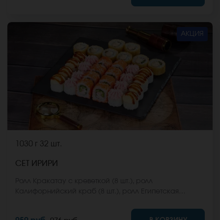
стоимость заказа. *Внешний вид блюда может
отличаться от фото на сайте.
АКЦИЯ
1030 г
32 шт.
СЕТ ИРИРИ
Ролл Кракатау с креветкой (8 шт.), ролл
Калифорнийский краб (8 шт.), ролл Египетская
курица (8 шт.), ролл Кентукки хот (8 шт.) *Не забудьте
заказать имбирь, васаби и соевый соус. Они не
В КОРЗИНУ