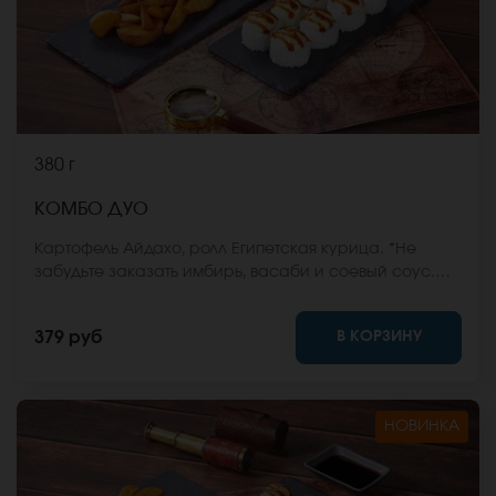
380 г
КОМБО ДУО
Картофель Айдахо, ролл Египетская курица. *Не
забудьте заказать имбирь, васаби и соевый соус.
Они не входят в стоимость заказа. *Внешний вид
блюда может отличаться от фото на сайте.
В КОРЗИНУ
379 руб
НОВИНКА