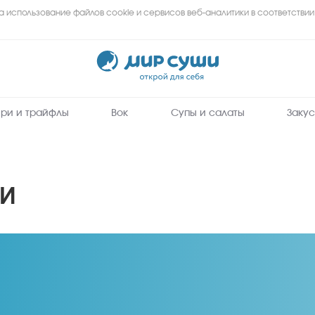
а использование файлов cookie и сервисов веб-аналитики в соответствии
Мир
Суши
-
заказать
вкусные
роллы,
суши,
сеты
ри и трайфлы
Вок
Супы и салаты
Закус
на
дом
и
в
офис
в
Прокопьевске
ТИ