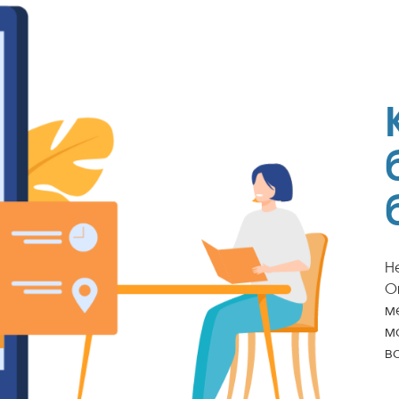
Н
О
м
м
в