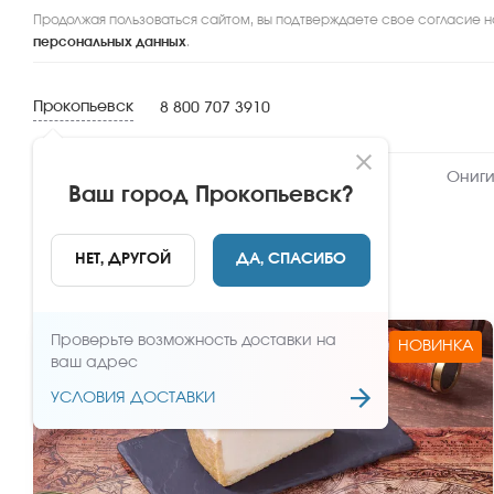
Продолжая пользоваться сайтом, вы подтверждаете свое согласие н
персональных данных
.
Прокопьевск
8 800 707 3910
Новинки
Сеты
Роллы и суши
Ониги
Ваш город
Прокопьевск
?
Десерты
НЕТ, ДРУГОЙ
ДА, СПАСИБО
Проверьте возможность доставки на
НОВИНКА
ваш адрес
УСЛОВИЯ ДОСТАВКИ