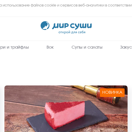
а использование файлов cookie и сервисов веб-аналитики в соответствии
Мир
Суши
-
заказать
вкусные
роллы,
суши,
сеты
ри и трайфлы
Вок
Супы и салаты
Закус
на
дом
и
в
офис
в
Прокопьевске
НОВИНКА