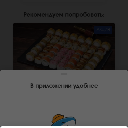
сайте.
Рекомендуем попробовать
:
АКЦИЯ
В приложении удобнее
1840 г
56 шт.
СЕТ ГЕРМАНИЯ
Ролл Бангкок (8 шт.), Ролл Кракатау с крабом
(8 шт.), Ролл Филадельфия лайт (8 шт.), Ролл
Анапский (8 шт.), Ролл Анапский с беконом (8